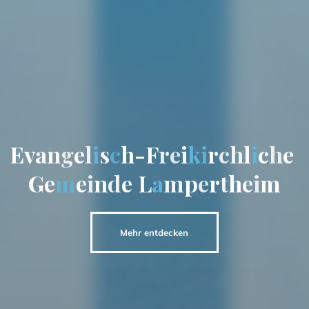
E
v
a
n
g
e
l
i
s
c
h
-
F
r
e
i
k
i
r
c
h
l
i
c
h
e
G
e
m
e
i
n
d
e
L
a
m
p
e
r
t
h
e
i
m
Mehr entdecken