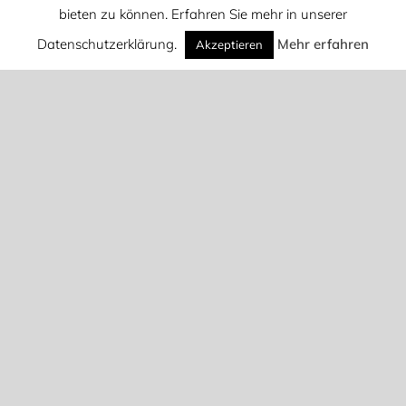
bieten zu können. Erfahren Sie mehr in unserer
Datenschutzerklärung.
Mehr erfahren
Akzeptieren
Nichts gefunden
Keine Suchergebnisse für:
S
na
Suche
Suche