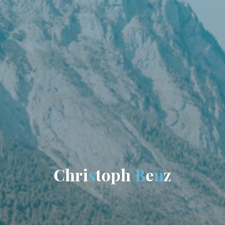
C
h
r
i
s
t
o
p
h
B
e
n
z