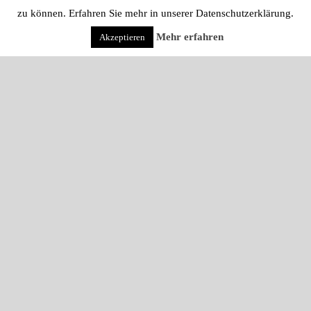
zu können. Erfahren Sie mehr in unserer Datenschutzerklärung.
Mehr erfahren
Akzeptieren
Nichts gefunden
Keine Suchergebnisse für:
Su
Suche
na
Suche