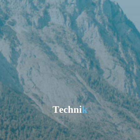
T
e
c
h
n
i
k