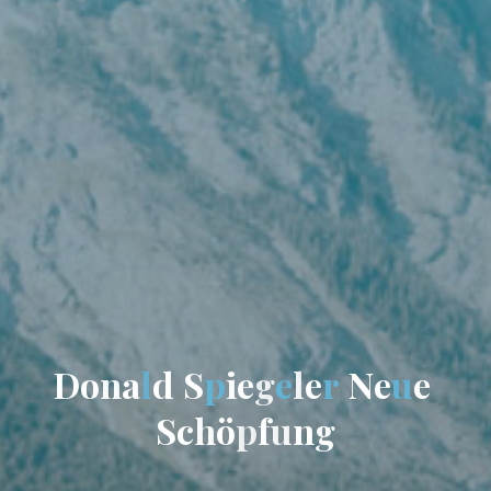
D
o
n
a
l
d
S
p
i
e
g
e
l
e
r
N
e
u
e
S
c
h
ö
p
f
u
n
g