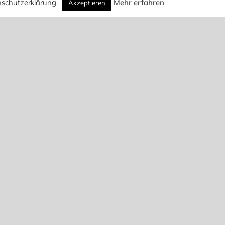
enschutzerklärung.
Mehr erfahren
Akzeptieren
Suche
Suchen
nach:
Suchen
Lebensimpuls
TAUFE AM NEURHEIN
2. Begegnungsflohmarkt