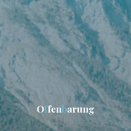
O
f
f
e
n
b
a
r
u
n
g