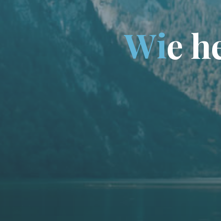
W
i
e
h