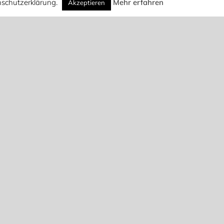
enschutzerklärung.
Mehr erfahren
Akzeptieren
Suche
Suchen
nach:
Suchen
Lebensimpuls
TAUFE AM NEURHEIN
2. Begegnungsflohmarkt